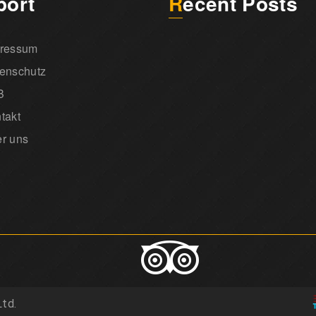
port
Recent Posts
ressum
enschutz
B
takt
r uns
Ltd.