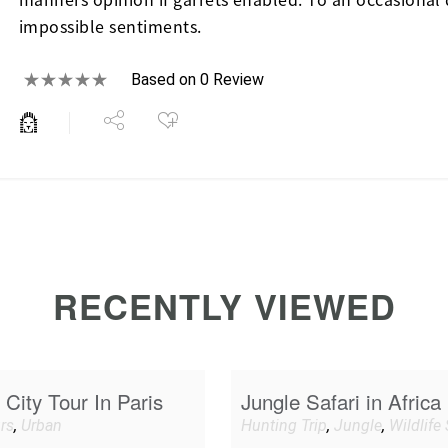
impossible sentiments.
Based on 0 Review
RECENTLY VIEWED
City Tour In Paris
Jungle Safari in Africa
urs
,
Urban
Hunting Trip
,
Jungle
,
Wildlife 